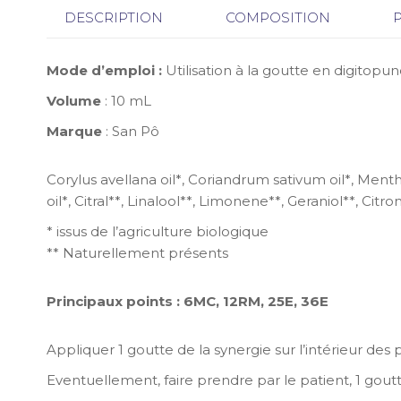
DESCRIPTION
COMPOSITION
Mode d’emploi :
Utilisation à la goutte en digitopun
Volume
: 10 mL
Marque
: San Pô
Corylus avellana oil*, Coriandrum sativum oil*, Menth
oil*, Citral**, Linalool**, Limonene**, Geraniol**, Citr
* issus de l’agriculture biologique
** Naturellement présents
Principaux points : 6MC, 12RM, 25E, 36E
Appliquer 1 goutte de la synergie sur l’intérieur de
Eventuellement, faire prendre par le patient, 1 gout