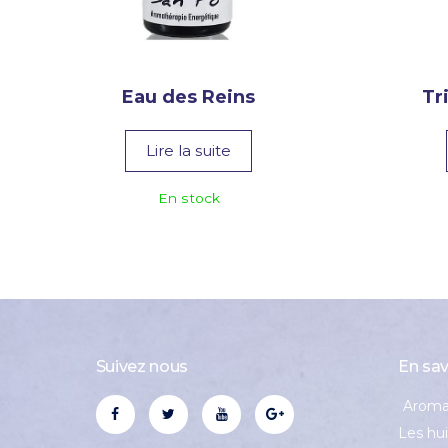
Eau des Reins
Tr
Lire la suite
En stock
Suivez nous
En sav
Aroma
Les hui