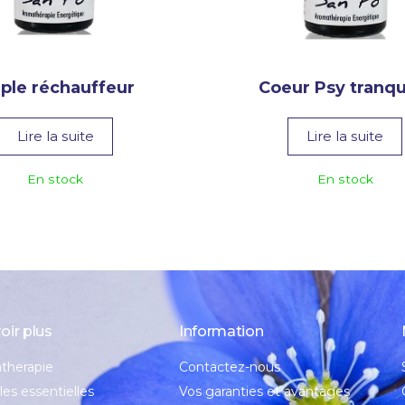
iple réchauffeur
Coeur Psy tranqu
Lire la suite
Lire la suite
En stock
En stock
oir plus
Information
therapie
Contactez-nous
les essentielles
Vos garanties et avantages