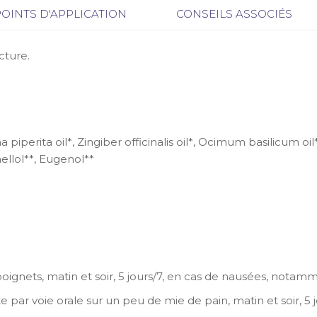
POINTS D'APPLICATION
CONSEILS ASSOCIÉS
cture.
a piperita oil*, Zingiber officinalis oil*, Ocimum basilicum
onellol**, Eugenol**
s poignets, matin et soir, 5 jours/7, en cas de nausées, not
te par voie orale sur un peu de mie de pain, matin et soir, 