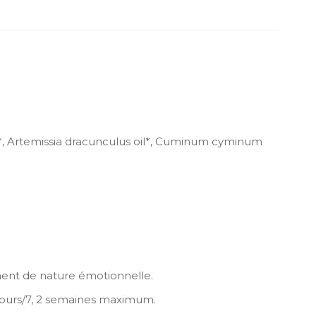
 oil*, Artemissia dracunculus oil*, Cuminum cyminum
amment de nature émotionnelle.
5 jours/7, 2 semaines maximum.