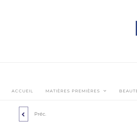
Phytophar
ACCUEIL
MATIÈRES PREMIÈRES
BEAUTÉ
Préc.
ESTOMAC PSY
ENFANT