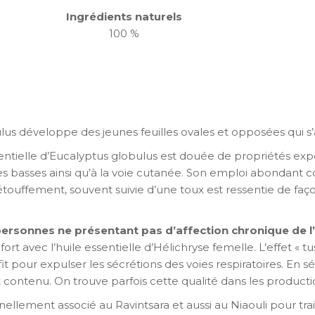
Ingrédients naturels
100 %
lus développe des jeunes feuilles ovales et opposées qui s’a
sentielle d’Eucalyptus globulus est douée de propriétés exp
es basses ainsi qu’à la voie cutanée. Son emploi abondant 
touffement, souvent suivie d’une toux est ressentie de faço
 personnes ne présentant pas d’affection chronique de l’
t avec l’huile essentielle d’Hélichryse femelle. L’effet « tu
t pour expulser les sécrétions des voies respiratoires. En sé
 est contenu. On trouve parfois cette qualité dans les product
nellement associé au Ravintsara et aussi au Niaouli pour trai