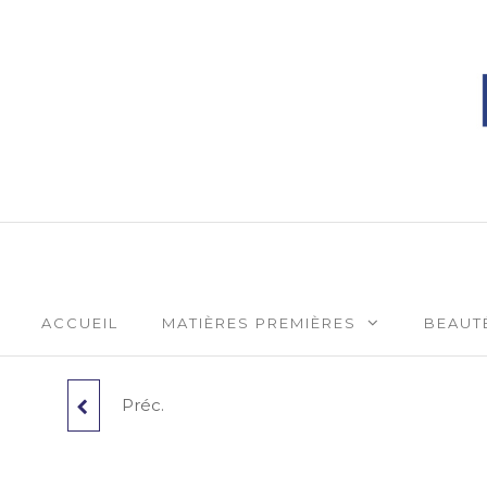
Phytophar
ACCUEIL
MATIÈRES PREMIÈRES
BEAUTÉ
Préc.
EUCALYPTUS
CITRONNÉ BIO