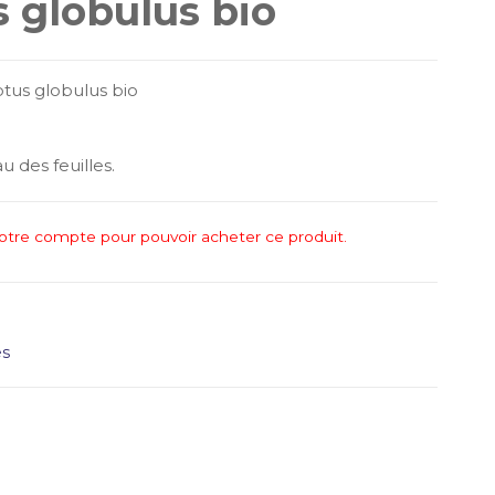
 globulus bio
ptus globulus bio
au des feuilles.
otre compte pour pouvoir acheter ce produit.
es