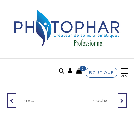
Phytophar
Créateur de soins
aromatiques
0
BOUTIQUE
MENU
Préc.
Prochain
FLACON PET AMBRÉ
BOUCHON PIPETTE
1000 ML
10 ML