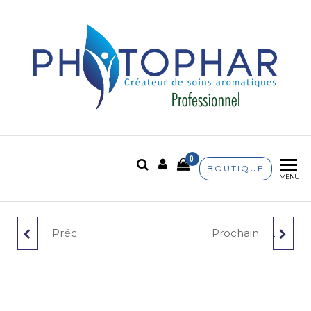
Phytophar
Créateur de soins
aromatiques
0
BOUTIQUE
MENU
Préc.
Prochain
FLACON VERRE 15 ML
FLACON VERRE 50 ML