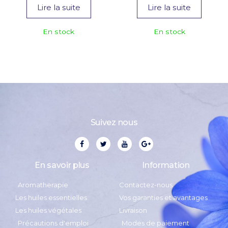
Lire la suite
Lire la suite
En stock
En stock
Suivez nous
En savoir plus
Information
Aromatherapie
Contactez-nous
Les huiles essentielles
Vos garanties et avantages
Les huiles végétales
Livraison
Précautions d'emploi
Modes de paiement