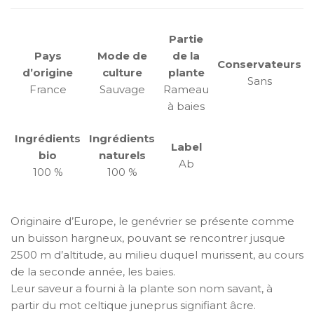
Partie
Pays
Mode de
de la
Conservateurs
d’origine
culture
plante
Sans
France
Sauvage
Rameau
à baies
Ingrédients
Ingrédients
Label
bio
naturels
Ab
100 %
100 %
Originaire d’Europe, le genévrier se présente comme
un buisson hargneux, pouvant se rencontrer jusque
2500 m d’altitude, au milieu duquel murissent, au cours
de la seconde année, les baies.
Leur saveur a fourni à la plante son nom savant, à
partir du mot celtique juneprus signifiant âcre.