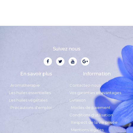
Suivez nous
En savoir plus
Information
Aromatherapie
Contactez-nous
Les huiles essentielles
Vos garanties et avantages
Les huiles végétales
Livraison
Précautions d'emploi
Modes de paiement
Conditions d'utilisation
Respect de la vie privée
Mentions légales