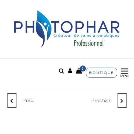
Phytophar
Créateur de soins
aromatiques
0
BOUTIQUE
MENU
Préc.
Prochain
FLEUR D'ORANGER
GIROFLE (CLOU)
(NÉROLI)