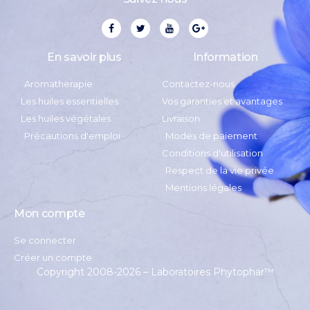
En savoir plus
Information
Aromatherapie
Contactez-nous
Les huiles essentielles
Vos garanties et avantages
Les huiles végétales
Livraison
Précautions d'emploi
Modes de paiement
Conditions d'utilisation
Respect de la vie privée
Mentions légales
Mon compte
Se connecter
Créer un compte
Copyright 2008-2026 – Laboratoires Phytophar
™