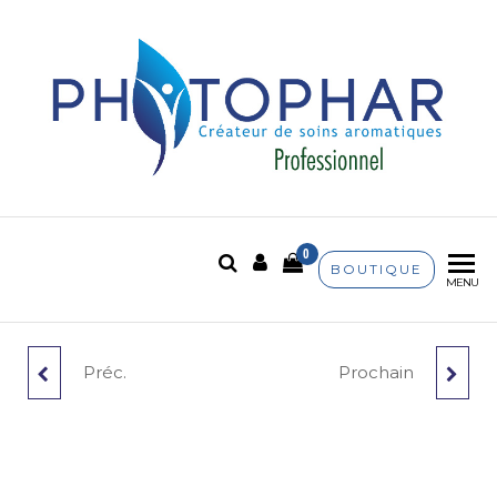
Phytophar
Créateur de soins
aromatiques
0
BOUTIQUE
MENU
Préc.
Prochain
GENÉVRIER COMMUN
MENTHE DES
BIO
CHAMPS BIO