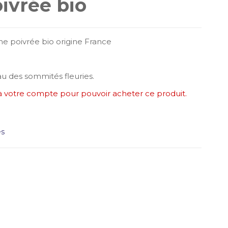
ivrée bio
he poivrée bio origine France
eau des sommités fleuries.
à votre compte pour pouvoir acheter ce produit.
es