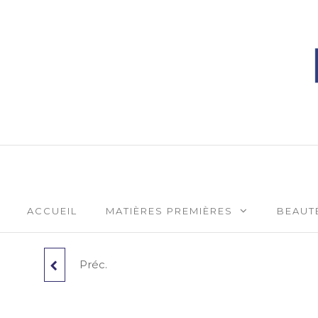
Phytophar
ACCUEIL
MATIÈRES PREMIÈRES
BEAUTÉ
Préc.
THYM THYMOL BIO