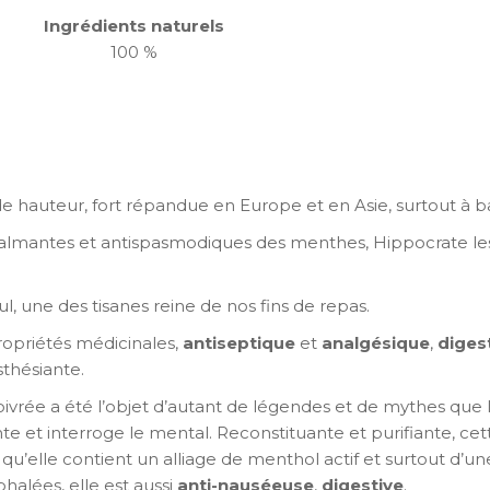
Ingrédients naturels
100 %
 hauteur, fort répandue en Europe et en Asie, surtout à ba
almantes et antispasmodiques des menthes, Hippocrate les j
ul, une des tisanes reine de nos fins de repas.
opriétés médicinales,
antiseptique
et
analgésique
,
diges
thésiante.
rée a été l’objet d’autant de légendes et de mythes que la 
 et interroge le mental. Reconstituante et purifiante, cet
s qu’elle contient un alliage de menthol actif et surtout d’
halées, elle est aussi
anti-nauséeuse
,
digestive
.