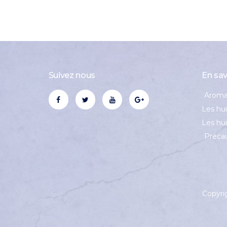
Suivez nous
En sav
Aroma
Les hui
Les hui
Précau
Copyri