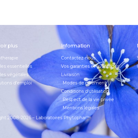
oir plus
Information
therapie
Contactez-nous
les essentielles
Vos garanties et avantages
les végétales
Livraison
tions d'emploi
Modes de paiement
Conditions d'utilisation
Respect de la vie privée
Mentions légales
ght 2008-2026 – Laboratoires Phytophar
™