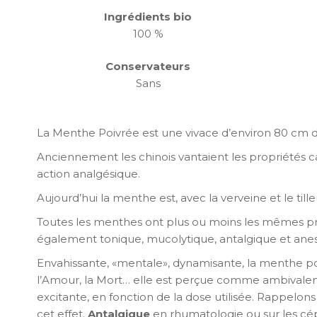
Ingrédients bio
100 %
Conservateurs
Sans
La Menthe Poivrée est une vivace d’environ 80 cm de
Anciennement les chinois vantaient les propriétés c
action analgésique.
Aujourd’hui la menthe est, avec la verveine et le tille
Toutes les menthes ont plus ou moins les mêmes pr
également tonique, mucolytique, antalgique et anes
Envahissante, «mentale», dynamisante, la menthe poiv
l’Amour, la Mort… elle est perçue comme ambivalente
excitante, en fonction de la dose utilisée. Rappelon
cet effet.
Antalgique
en rhumatologie ou sur les cép