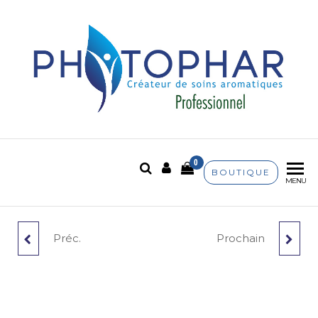
Phytophar
Créateur de soins
aromatiques
0
BOUTIQUE
MENU
Préc.
Prochain
ROSE DE DAMAS
CROTON GEAYI