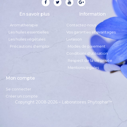
En savoir plus
Information
Aromatherapie
Contactez-nous
Les huiles essentielles
Vos garanties et avantages
Les huiles végétales
Livraison
Précautions d'emploi
Modes de paiement
Conditions d'utilisation
Respect de la vie privée
Mentions légales
Mon compte
Se connecter
Créer un compte
Copyright 2008-2026 – Laboratoires Phytophar
™